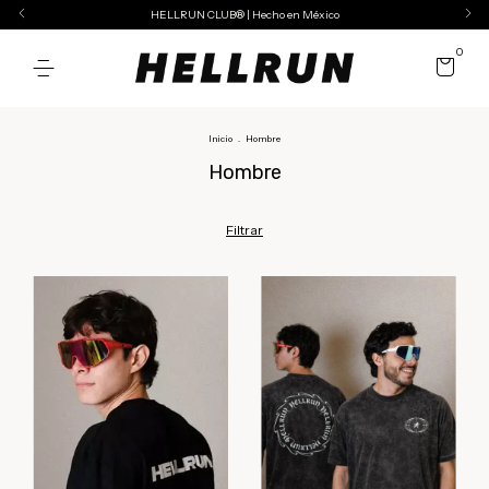
HELLRUN CLUB® | Hecho en México
0
Inicio
.
Hombre
Hombre
Filtrar